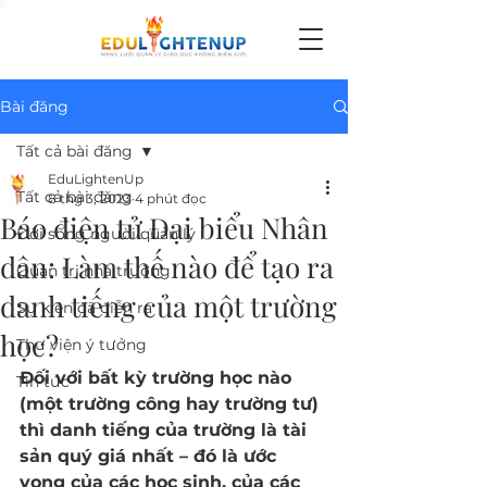
Bài đăng
Tất cả bài đăng
EduLightenUp
Tất cả bài đăng
8 thg 3, 2023
4 phút đọc
Báo điện tử Đại biểu Nhân
Đời sống người quản lý
dân: Làm thế nào để tạo ra
Quản trị nhà trường
danh tiếng của một trường
Sự kiện đã diễn ra
học?
Thư viện ý tưởng
Đối với bất kỳ trường học nào 
Tin tức
(một trường công hay trường tư) 
thì danh tiếng của trường là tài 
sản quý giá nhất – đó là ước 
vọng của các học sinh, của các 