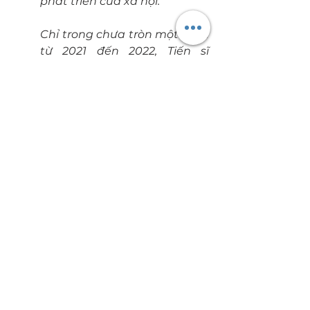
phát triển của xã hội.
Chỉ trong chưa tròn một năm 
từ 2021 đến 2022, Tiến sĩ 
Stephen Holmes đã cung cấp 
các giải pháp và giải quyết 
thành công các vấn đề cho 
những dự án trường phổ 
thông và đại học lớn ở từng 
khu vực: Châu Á, Úc, Châu 
Phi, Trung Đông, Châu Âu, 
Nam Mỹ, Hoa Kỳ, Vương quốc 
Anh và New Zealand. Ngoài 
ra, ông là thành viên đầu tiên 
của Mạng lưới Tư vấn của Hội 
đồng các Trường Quốc tế 
(CIS).
Làm thế nào để tạo ra danh tiếng 