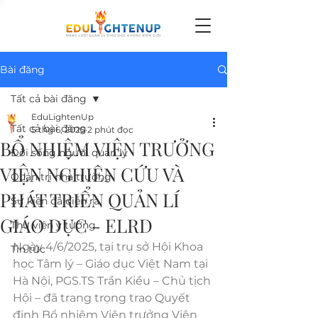
Bài đăng
Tất cả bài đăng
EduLightenUp
Tất cả bài đăng
5 thg 6, 2025
2 phút đọc
BỔ NHIỆM VIỆN TRƯỞNG
Đời sống người quản lý
VIỆN NGHIÊN CỨU VÀ
Quản trị nhà trường
PHÁT TRIỂN QUẢN LÍ
Sự kiện đã diễn ra
GIÁO DỤC - ELRD
Thư viện ý tưởng
Ngày 4/6/2025, tại trụ sở Hội Khoa 
Tin tức
học Tâm lý – Giáo dục Việt Nam tại 
Hà Nội, PGS.TS Trần Kiều – Chủ tịch 
Hội – đã trang trọng trao Quyết 
định Bổ nhiệm Viện trưởng Viện 