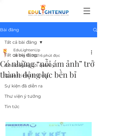
Bài đăng
Tất cả bài đăng
EduLightenUp
Tất cả bài đăng
28 thg 10, 2021
6 phút đọc
Có những “nỗi ám ảnh” trở
Đời sống người quản lý
thành động lực bền bỉ
Quản trị nhà trường
Sự kiện đã diễn ra
Thư viện ý tưởng
Tin tức