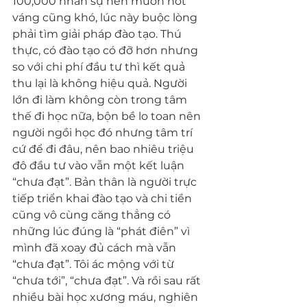
100,000 nhân sự nên muốn hớt 
váng cũng khó, lúc này buộc lòng 
phải tìm giải pháp đào tạo. Thú 
thực, có đào tạo có đỡ hơn nhưng 
so với chi phí đầu tư thì kết quả 
thu lại là không hiệu quả. Người 
lớn đi làm không còn trong tâm 
thế đi học nữa, bộn bề lo toan nên 
người ngồi học đó nhưng tâm trí 
cứ để đi đâu, nên bao nhiêu triệu 
đô đầu tư vào vẫn một kết luận 
“chưa đạt”. Bản thân là người trực 
tiếp triển khai đào tạo và chi tiền 
cũng vô cùng căng thẳng có 
những lúc đúng là “phát điên” vì 
mình đã xoay đủ cách mà vẫn 
“chưa đạt”. Tôi ác mộng với từ 
“chưa tới”, “chưa đạt”. Và rồi sau rất 
nhiều bài học xương máu, nghiên 