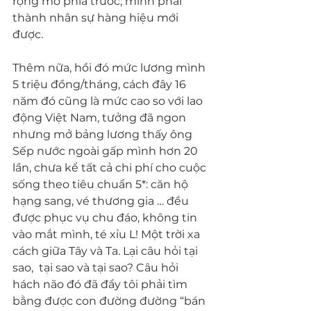
rộng mở phía trước, mình phải 
thành nhân sự hàng hiệu mới 
được.
Thêm nữa, hồi đó mức lương mình 
5 triệu đồng/tháng, cách đây 16 
năm đó cũng là mức cao so với lao 
động Việt Nam, tưởng đã ngon 
nhưng mở bảng lương thấy ông 
Sếp nước ngoài gấp mình hơn 20 
lần, chưa kể tất cả chi phí cho cuộc 
sống theo tiêu chuẩn 5*: căn hộ 
hạng sang, vé thương gia … đều 
được phục vụ chu đáo, không tin 
vào mắt mình, té xỉu L! Một trời xa 
cách giữa Tây và Ta. Lại câu hỏi tại 
sao,  tại sao và tại sao? Câu hỏi 
hách não đó đã đẩy tôi phải tìm 
bằng được con đường đường “bán 