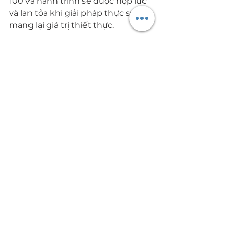
100 và hành trình sẽ được hợp lực 
và lan tỏa khi giải pháp thực sự 
mang lại giá trị thiết thực.
Ngọn lửa của EdulightenUp đã 
thắp lên, chúng tôi mong nhận 
được sự đồng hành của cả 3 nhà 
để dự án “Tam giác hướng nghiệp 
hiệu quả” được hiện thực hóa 
được sứ mệnh tốt đẹp của nó.
Cảm ơn những đồng đội trên cả 
tuyệt vời trong Ban Điều Hành ML 
đã cùng truyền cảm hứng cho 
nhau để khai sinh ra một dự án ý 
nghĩa, dự án phi lợi nhuận với mục 
đích cống hiến hoàn toàn cho Giáo 
dục, một phần kinh phí hoạt động 
được tài trợ bởi ĐH Phenikaa, còn 