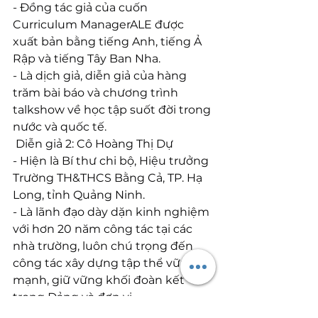
- Đồng tác giả của cuốn 
Curriculum ManagerALE được 
xuất bản bằng tiếng Anh, tiếng Ả 
Rập và tiếng Tây Ban Nha.
- Là dịch giả, diễn giả của hàng 
trăm bài báo và chương trình 
talkshow về học tập suốt đời trong 
nước và quốc tế.
 Diễn giả 2: Cô Hoàng Thị Dự
- Hiện là Bí thư chi bộ, Hiệu trưởng 
Trường TH&THCS Bằng Cả, TP. Hạ 
Long, tỉnh Quảng Ninh.
- Là lãnh đạo dày dặn kinh nghiệm 
với hơn 20 năm công tác tại các 
nhà trường, luôn chú trọng đến 
công tác xây dựng tập thể vững 
mạnh, giữ vững khối đoàn kết 
trong Đảng và đơn vị.
- Đạt nhiều danh hiệu giáo viên 