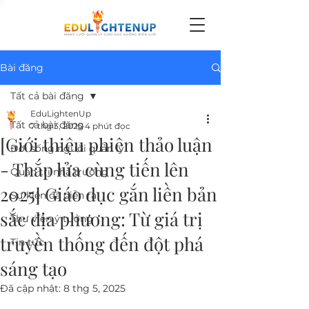
Bài đăng
Tất cả bài đăng
EduLightenUp
Tất cả bài đăng
7 thg 3, 2025
4 phút đọc
[Giới thiệu phiên thảo luận
Đời sống người quản lý
- Thắp lửa cùng tiến lên
Quản trị nhà trường
2025] Giáo dục gắn liền bản
Sự kiện đã diễn ra
sắc địa phương: Từ giá trị
Thư viện ý tưởng
truyền thống đến đột phá
Tin tức
sáng tạo
Đã cập nhật:
8 thg 5, 2025