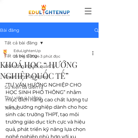
Bài đăng
Tất cả bài đăng
EduLightenUp
Tất cả bài đăng
25 thg 5, 2024
3 phút đọc
KHOÁ HỌC “ HƯỚNG
Đời sống người quản lý
NGHIỆP QUỐC TẾ”
Quản trị nhà trường
“
TƯ VẤN HƯỚNG NGHIỆP CHO 
Sự kiện đã diễn ra
HỌC SINH PHỔ THÔNG
” nhằm 
Thư viện ý tưởng
mục đích nâng cao chất lượng tư 
vấn, hướng nghiệp dành cho học 
Tin tức
sinh
các trường THPT, tạo môi 
trường giáo dục tích cực và hiệu 
quả, phát triển kỹ năng lựa chọn 
nghề nghiệp phù hợp với xu 