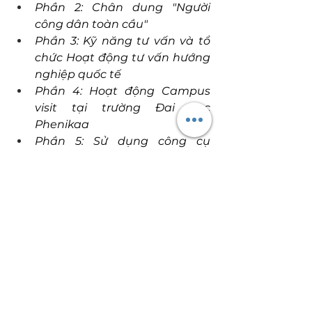
Phần 2: Chân dung "Người 
công dân toàn cầu"
Phần 3: Kỹ năng tư vấn và tổ 
chức Hoạt động tư vấn hướng 
nghiệp quốc tế
Phần 4: Hoạt động Campus 
visit tại trường Đai học 
Phenikaa
Phần 5: Sử dụng công cụ 
hướng nghiệp
Phần 6: Hướng dẫn xây dựng 
bản đồ Hướng nghiệp quốc tế 
(dành cho GV và nhà quản lý)
Phần 7: Hướng dẫn đánh giá 
kỹ năng tư vấn hướng nghiệp 
theo Bảng tiêu chuẩn (dành 
cho GV và nhà quản lý)
-------------------------------------
Thông tin chi tiết xin vui lòng liên 