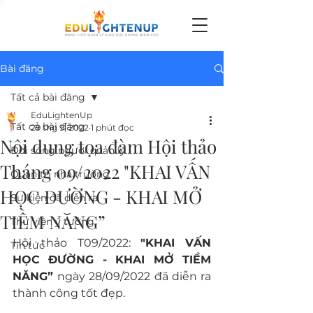
Bài đăng
Tất cả bài đăng
EduLightenUp
Tất cả bài đăng
29 thg 9, 2022
1 phút đọc
Nội dung tọa đàm Hội thảo
Đời sống người quản lý
Tháng 09/2022 "KHAI VẤN
Quản trị nhà trường
HỌC ĐƯỜNG - KHAI MỞ
Sự kiện đã diễn ra
TIỀM NĂNG”
Thư viện ý tưởng
Hội thảo T09/2022: 
"KHAI VẤN 
Tin tức
HỌC ĐƯỜNG - KHAI MỞ TIỀM 
NĂNG” 
ngày 28/09/2022 đã diễn ra 
thành công tốt đẹp. 