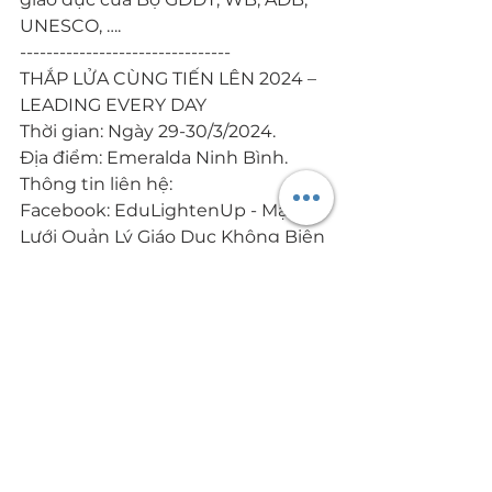
UNESCO, ….
--------------------------------
THẮP LỬA CÙNG TIẾN LÊN 2024 – 
LEADING EVERY DAY
Thời gian: Ngày 29-30/3/2024.
Địa điểm: Emeralda Ninh Bình.
Thông tin liên hệ:
Facebook: EduLightenUp - Mạng 
Lưới Quản Lý Giáo Dục Không Biên 
Giới
Email: 
edulightenup@gmail.com
#leadingeveryday
#Thắplửacùngtiếnlên2024
Tin tức