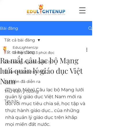
Bài đăng
Tất cả bài đăng
EduLightenUp
Tất cả bài đăng
13 thg 5, 2021
3 phút đọc
Ra mắt câu lạc bộ Mạng
Đời sống người quản lý
lưới quản lý giáo dục Việt
Quản trị nhà trường
Nam
Sự kiện đã diễn ra
(Thanh Niên) Câu lạc bộ Mạng lưới 
Thư viện ý tưởng
quản lý giáo dục Việt Nam mới ra 
Tin tức
đời với mục tiêu chia sẻ, học tập và 
thực hành giáo dục... của những 
nhà quản lý giáo dục trên khắp 
mọi miền đất nước.