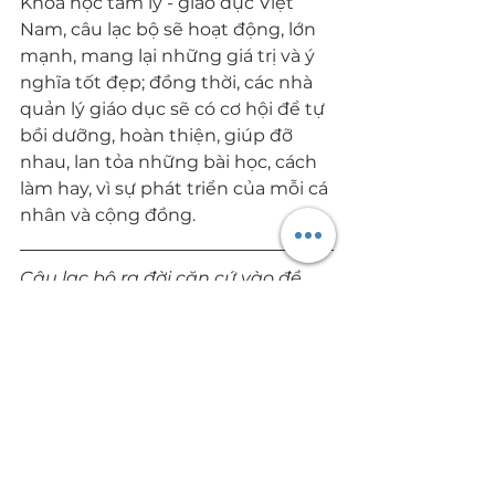
Khoa học tâm lý - giáo dục Việt 
Nam, câu lạc bộ sẽ hoạt động, lớn 
mạnh, mang lại những giá trị và ý 
nghĩa tốt đẹp; đồng thời, các nhà 
quản lý giáo dục sẽ có cơ hội để tự 
bồi dưỡng, hoàn thiện, giúp đỡ 
nhau, lan tỏa những bài học, cách 
làm hay, vì sự phát triển của mỗi cá 
nhân và cộng đồng.
Câu lạc bộ ra đời căn cứ vào đề 
xuất của nhóm sáng lập Mạng 
lưới quản lý giáo dục Việt Nam 
gồm: FCE Việt Nam - Công ty cổ 
phần FCE (đơn vị bảo trợ); PGS - TS 
Chu Cẩm Thơ, Viện Khoa học giáo 
dục Việt Nam; bà Phan Thị Hồng 
Dung, Tổng giám đốc Công ty cổ 
phần FCE Việt Nam; ông Phan 