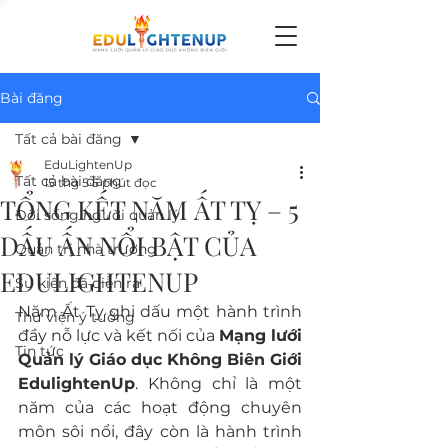
Bài đăng
Tất cả bài đăng
EduLightenUp
Tất cả bài đăng
15 thg 5
5 phút đọc
TỔNG KẾT NĂM ẤT TỴ – 5
Đời sống người quản lý
DẤU ẤN NỔI BẬT CỦA
Quản trị nhà trường
EDULIGHTENUP
Sự kiện đã diễn ra
Năm Ất Tỵ ghi dấu một hành trình 
Thư viện ý tưởng
đầy nỗ lực và kết nối của 
Mạng lưới 
Tin tức
Quản lý Giáo dục Không Biên Giới 
EdulightenUp
. Không chỉ là một 
năm của các hoạt động chuyên 
môn sôi nổi, đây còn là hành trình 