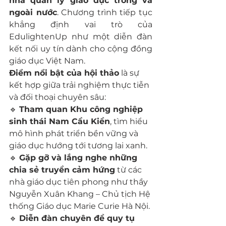
nhà quản lý giáo dục trong và 
ngoài nước
. Chương trình tiếp tục 
khẳng định vai trò của 
EdulightenUp như một diễn đàn 
kết nối uy tín dành cho cộng đồng 
giáo dục Việt Nam.
Điểm nổi bật của hội thảo
 là sự 
kết hợp giữa trải nghiệm thực tiễn 
và đối thoại chuyên sâu:
🔹 
Tham quan Khu công nghiệp 
sinh thái Nam Cầu Kiền
, tìm hiểu 
mô hình phát triển bền vững và 
giáo dục hướng tới tương lai xanh.
🔹 
Gặp gỡ và lắng nghe những 
chia sẻ truyền cảm hứng
 từ các 
nhà giáo dục tiên phong như thầy 
Nguyễn Xuân Khang – Chủ tịch Hệ 
thống Giáo dục Marie Curie Hà Nội.
🔹 
Diễn đàn chuyên đề quy tụ 