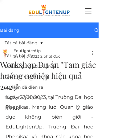
Bài đăng
Tất cả bài đăng
EduLightenUp
Tất cả bài đăng
24 thg 5, 2023
2 phút đọc
Workshop Dự án "Tam giác
Đời sống người quản lý
hướng nghiệp hiệu quả
Quản trị nhà trường
2023"
Sự kiện đã diễn ra
Ngày 27/05/2023, tại Trường Đại học 
Thư viện ý tưởng
Phenikaa, Mạng lưới Quản lý giáo 
Tin tức
dục không biên giới - 
EduLightenUp, Trường Đại học 
Phenikaa và Khoa Các khoa học 