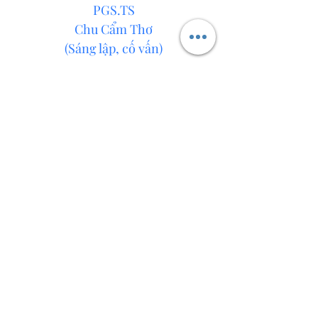
PGS.TS
Chu Cẩm Thơ
(Sáng lập, cố vấn)
PGS.TS Chu Cẩm Thơ, Nhà sáng lập
POMATH. Hiện là công tác tại Viện
Khoa học giáo dục Việt Nam.
Nhà giáo Nguyễn Mạnh Dũng
Chủ tịch Hội đồng quản trị – Giám đốc
Điều hành Hệ thống Giáo dục Dạ Hợp,
Phú Thọ