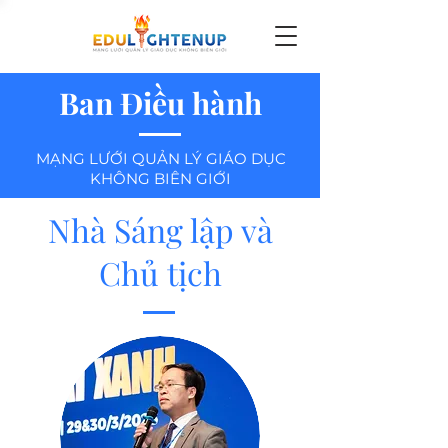
Ban Điều hành
MẠNG LƯỚI QUẢN LÝ GIÁO DỤC
KHÔNG BIÊN GIỚI
Nhà Sáng lập và
Chủ tịch