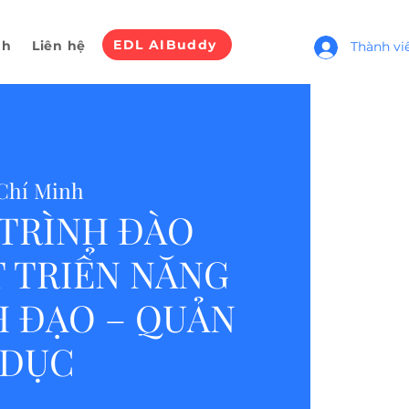
EDL AIBuddy
nh
Liên hệ
Thành vi
Chí Minh
TRÌNH ĐÀO
 TRIỂN NĂNG
H ĐẠO – QUẢN
 DỤC