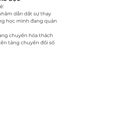
ẽ:
 nhằm dẫn dắt sự thay 
ờng học mình đang quản 
sàng chuyển hóa thách 
nền tảng chuyển đổi số 