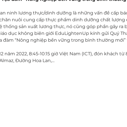
 an ninh lương thực/dinh dưỡng là những vấn đề cấp b
 chăn nuôi cung cấp thực phẩm dinh dưỡng chất lượng ca
hệ thống sản xuất lương thực, nó cũng góp phần gây ra bi
iáo dục không biên giới EduLightenUp kính gửi Quý Thầ
a đàm “Nông nghiệp bền vững trong bình thường mới” tr
12 năm 2022, 8:45-10:15 giờ Việt Nam (ICT), đón khách từ 8:
 Almaz, Đường Hoa Lan,…