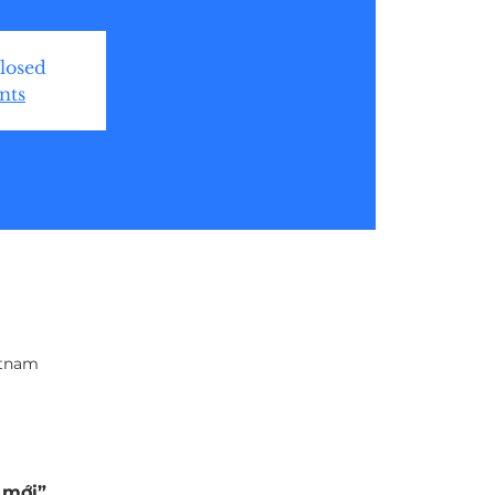
closed
nts
etnam
 mới”