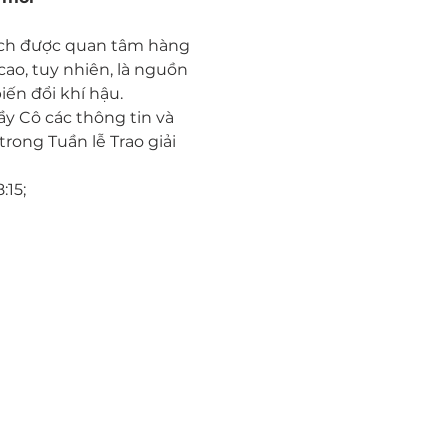
ách được quan tâm hàng 
o, tuy nhiên, là nguồn 
ến đổi khí hậu. 
y Cô các thông tin và 
ong Tuần lễ Trao giải 
15; 