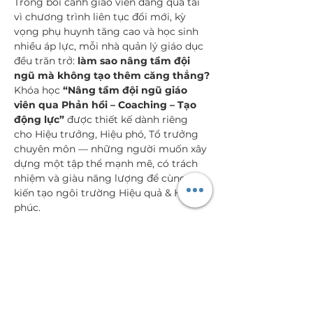
Trong bối cảnh giáo viên đang quá tải 
vì chương trình liên tục đổi mới, kỳ 
vọng phụ huynh tăng cao và học sinh 
nhiều áp lực, mỗi nhà quản lý giáo dục 
đều trăn trở: 
làm sao nâng tầm đội 
ngũ mà không tạo thêm căng thẳng?
Khóa học 
“Nâng tầm đội ngũ giáo 
viên qua Phản hồi – Coaching – Tạo 
động lực”
 được thiết kế dành riêng 
cho Hiệu trưởng, Hiệu phó, Tổ trưởng 
chuyên môn — những người muốn xây 
dựng một tập thể mạnh mẽ, có trách 
nhiệm và giàu năng lượng để cùng 
kiến tạo ngôi trường Hiệu quả & Hạnh 
phúc.
🎓 
6 giờ học – 3 năng lực cốt lõi mà 
nhà quản lý hiện đại cần có:
✔ Phản hồi tinh…
Đọc thêm