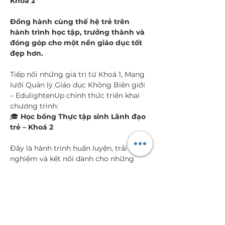
Khoá 2”
Đồng hành cùng thế hệ trẻ trên 
hành trình học tập, trưởng thành và 
đóng góp cho một nền giáo dục tốt 
đẹp hơn. 
Tiếp nối những giá trị từ Khoá 1, Mạng 
lưới Quản lý Giáo dục Không Biên giới 
– EdulightenUp chính thức triển khai 
chương trình:
🎓 
Học bổng Thực tập sinh Lãnh đạo 
trẻ – Khoá 2
Đây là hành trình huấn luyện, trải 
nghiệm và kết nối dành cho những 
người trẻ mong muốn phát triển năng 
lực lãnh đạo, mở rộng góc nhìn về giáo 
dục và tạo nên những tác động tích 
cực cho cộng đồng.