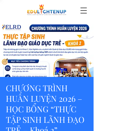
CHƯƠNG TRÌNH
HUẤN LUYỆN 2026 –
HỌC BỔNG “THỰC
TẬP SINH LÃNH ĐẠO
TRẺ – Khoá 2”