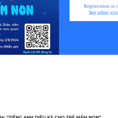
Registration is 
See other eve
24: “TIẾNG ANH DIỆU KỲ CHO TRẺ MẦM NON”