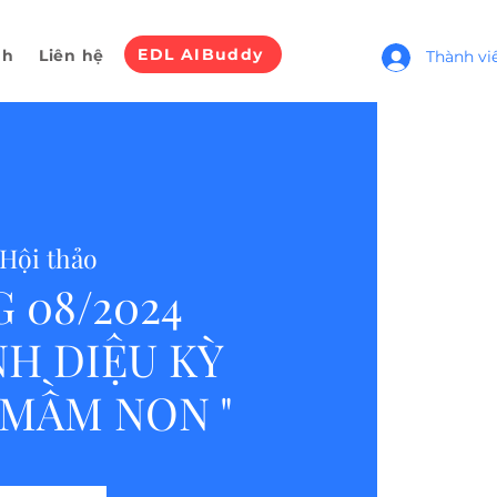
EDL AIBuddy
nh
Liên hệ
Thành vi
Hội thảo
 08/2024
NH DIỆU KỲ
 MẦM NON "