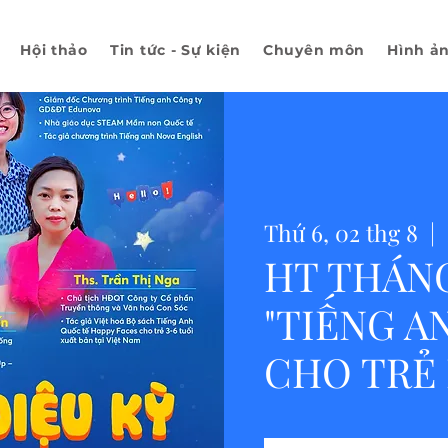
Hội thảo
Tin tức - Sự kiện
Chuyên môn
Hình ả
Thứ 6, 02 thg 8
  |  
HT THÁNG
"TIẾNG A
CHO TRẺ