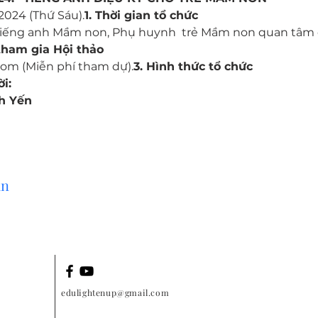
2024 (Thứ Sáu).
1. Thời gian tổ chức
 tiếng anh Mầm non, Phụ huynh  trẻ Mầm non quan tâm củ
tham gia Hội thảo
oom (Miễn phí tham dự).
3. Hình thức tổ chức
i:
nh Yến
ạn
edulightenup@gmail.com