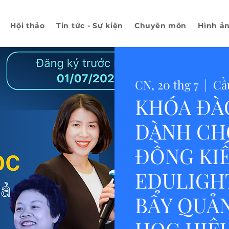
Hội thảo
Tin tức - Sự kiện
Chuyên môn
Hình ả
CN, 20 thg 7
  |  
Cầ
KHÓA ĐÀO
DÀNH CH
ĐỒNG KI
EDULIGHT
BẨY QUẢ