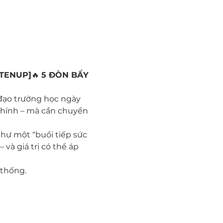
HTENUP]
🔥 
5 ĐÒN BẨY 
đạo trường học ngày 
chính – mà cần chuyển 
như một “buổi tiếp sức 
và giá trị có thể áp 
 thống.