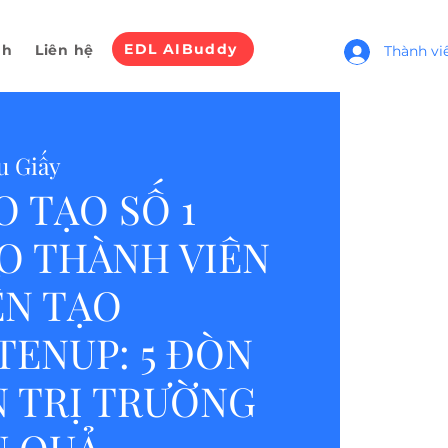
EDL AIBuddy
nh
Liên hệ
Thành vi
u Giấy
 TẠO SỐ 1
O THÀNH VIÊN
ẾN TẠO
ENUP: 5 ĐÒN
N TRỊ TRƯỜNG