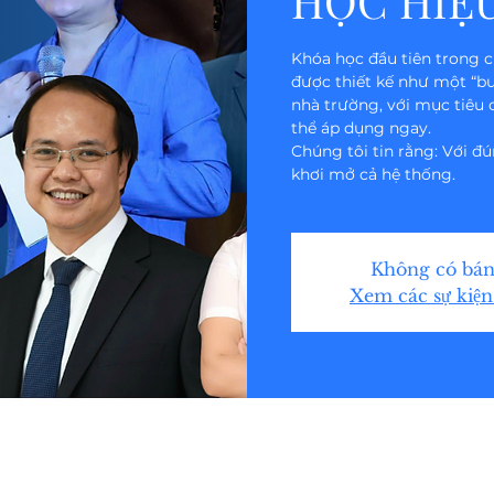
HỌC HIỆ
Khóa học đầu tiên trong 
được thiết kế như một “bu
nhà trường, với mục tiêu c
thể áp dụng ngay.
Chúng tôi tin rằng: Với đ
khơi mở cả hệ thống.
Không có bán
Xem các sự kiện