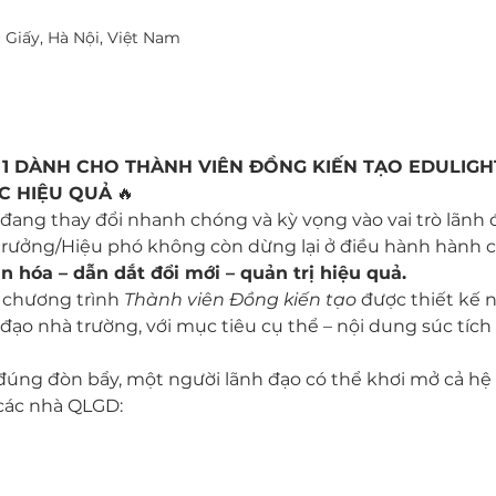
u Giấy, Hà Nội, Việt Nam
 1 DÀNH CHO THÀNH VIÊN ĐỒNG KIẾN TẠO EDULIG
C HIỆU QUẢ
 🔥
 đang thay đổi nhanh chóng và kỳ vọng vào vai trò lãnh 
 trưởng/Hiệu phó không còn dừng lại ở điều hành hành 
n hóa – dẫn dắt đổi mới – quản trị hiệu quả.
 chương trình 
Thành viên Đồng kiến tạo
 được thiết kế 
đạo nhà trường, với mục tiêu cụ thể – nội dung súc tích – 
 đúng đòn bẩy, một người lãnh đạo có thể khơi mở cả hệ
 các nhà QLGD: