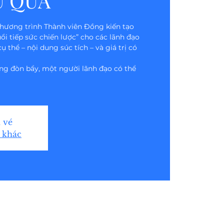
U QUẢ
chương trình Thành viên Đồng kiến tạo
ổi tiếp sức chiến lược” cho các lãnh đạo
ụ thể – nội dung súc tích – và giá trị có
úng đòn bẩy, một người lãnh đạo có thể
 vé
 khác