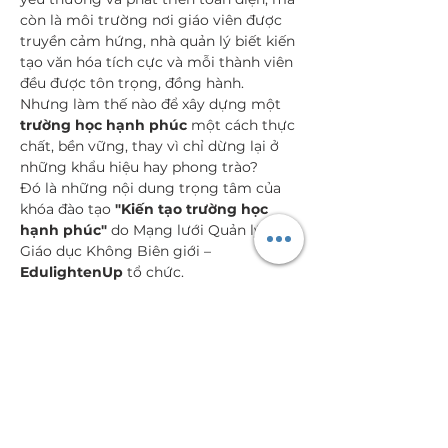
còn là môi trường nơi giáo viên được 
truyền cảm hứng, nhà quản lý biết kiến 
tạo văn hóa tích cực và mỗi thành viên 
đều được tôn trọng, đồng hành.
Nhưng làm thế nào để xây dựng một 
trường học hạnh phúc
 một cách thực 
chất, bền vững, thay vì chỉ dừng lại ở 
những khẩu hiệu hay phong trào?
Đó là những nội dung trọng tâm của 
khóa đào tạo 
"Kiến tạo trường học 
hạnh phúc"
 do Mạng lưới Quản lý 
Giáo dục Không Biên giới – 
EdulightenUp
 tổ chức.
👨‍🏫 
GIẢNG VIÊN CHÍNH: ThS. ĐÀO 
CHÍ MẠNH
Hiện thêm