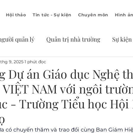
Hội thảo
Tin tức - Sự kiện
Chuyên môn
Hình ả
người quản lý
Quản trị nhà trường
Sự kiện
tức
 thg 9, 2025
1 phút đọc
g Dự án Giáo dục Nghệ t
VIỆT NAM với ngôi trườ
c - Trường Tiểu học Hội
ọ
a có chuyến thăm và trao đổi cùng Ban Giám Hiệ