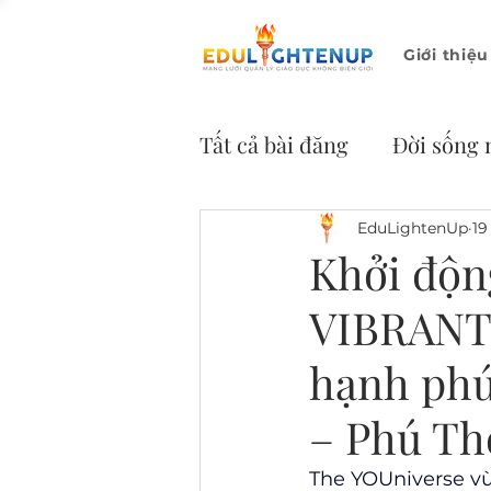
Giới thiệu
Tất cả bài đăng
Đời sống 
Thư viện ý tưởng
Tin 
EduLightenUp
19
Khởi độn
VIBRANT 
hạnh phú
– Phú Th
The YOUniverse vừ