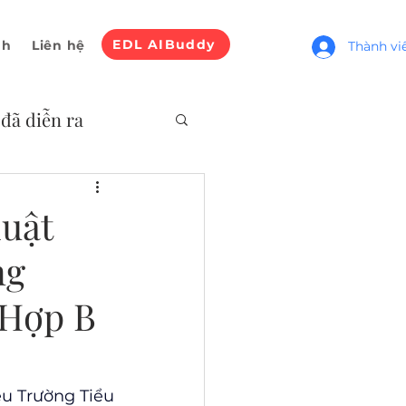
EDL AIBuddy
nh
Liên hệ
Thành vi
 đã diễn ra
huật
ng
 Hợp B
u Trường Tiểu 